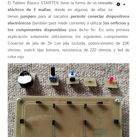
Escáner 3D
El Tablero Básico STARTEK tiene la forma de un
circuito
eléctrico de 3 mallas
, donde en algunas de ellas se
Impresoras 3D
tienen
jumpers
para al sacarlos
permitir conectar dispositivos
Filamentos para impresoras 3D
electrónicos
(también para medir corriente) o utilizar
los orificios y
Interfases de conexión
los componentes disponibles
para dicho fin. En esta primera
explicación solamente utilizaremos los siguientes componentes:
Startek DIAV
Conector de pila de 3V con pila incluida, potenciómetro de 10K
Kits de Aprendizaje
ohmios, switch tipo botoera, resistencia de 220 ohmios y led de
Construye tu Impresora 3D
color rojo.
Gamificación Varitek
Mapas Digitales Interactivos
Kit de Robótica para principiantes
Robótica para Escuelas y Colegios
Softek Educativo
Softek Evalúa
Varitek Games
Varitek Smart Education
Varitek Programación
Varitek PDI
Kit Médico Básico para el Hogar