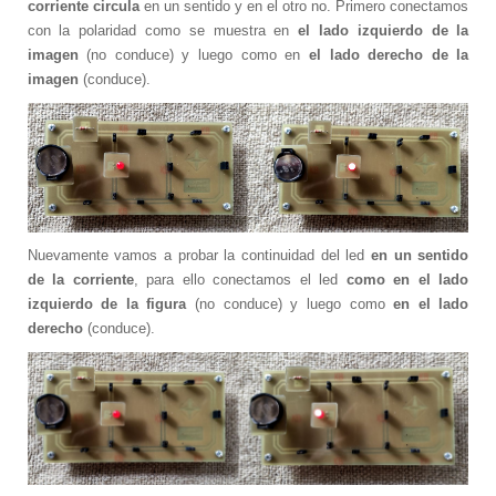
corriente circula
en un sentido y en el otro no. Primero conectamos
Colección Varitek Computación
con la polaridad como se muestra en
el lado izquierdo de la
tvBook
imagen
(no conduce) y luego como en
el lado derecho de la
Suscripción Institucional
imagen
(conduce).
Tablero Básico STARTEK
Colección Familia Varitek
Sistema de Ahorro Energético para
Camaroneras
Sistema de Detección Térmica
Sistema de Monitoreo y Control para
Empacadoras de camarón
Nuevamente vamos a probar la continuidad del led
en un sentido
Sistema de Movilidad Interna
de la corriente
, para ello conectamos el led
como en el lado
izquierdo de la figura
(no conduce) y luego como
en el lado
Sistemas de Parqueo
derecho
(conduce).
Sistemas POS (Point On Sale)
RFID (Identificación por Radiofrecuencia)
Unidad de Salud Móvil
Servicios
Asesoría