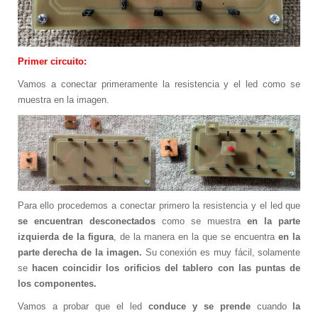
Promociones
Software
Softek Labsys
Primer circuito:
Softek Restaurante
Vamos a conectar primeramente la resistencia y el led como se
Sistema de Control de Comedores
muestra en la imagen.
Sistema de Control de Membresías
Sistema de Gestión de Visitantes
Control de ronda de guardias
Sistema de Turnos
Softek LEE
Softek Virtual Row
Material Didáctico
Para ello procedemos a conectar primero la resistencia y el led que
se encuentran desconectados
como se muestra
en la parte
Libros Gratuitos
izquierda de la figura
, de la manera en la que se encuentra
en la
Colección de libros Varitek # 1
parte derecha de la imagen.
Su conexión es muy fácil, solamente
Álbum Varitek C&T
se
hacen coincidir los orificios del tablero con las puntas de
Videos
los componentes.
Software educativo
Vamos a probar que el led
conduce y se prende
cuando
la
Juegos educativos