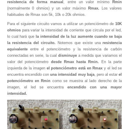
resistencia de forma manual
, entre un valor mínimo
Rmin
(normalmente 0 ohmios) y un valor máximo
Rmax.
Los valores
Sample
Sidebar Module
habituales de Rmax son 5k, 10k o 20k ohmios.
This is a sample module published to the
Para el siguiente circuito vamos a utilizar un potenciómetro de
10K
sidebar_bottom position, using the -sidebar
ohmios
para variar la intensidad de corriente que circula por el led,
module class suffix. There is also a
lo cual hará que
la intensidad de la luz aumente cuando se baja
sidebar_top position below the search.
la resistencia del circuito.
Notemos que existe una
resistencia
equivalente
entre el potenciómetro y la resistencia de carbón
connectadas en serie, la cual
disminuye
a medida que variamos el
valor del potenciómetro
desde Rmax hasta Rmin.
En la parte
izquierda de la imagen
el potenciómetro está en Rmax
y el led se
encuentra encendido con
una intensidad muy baja
, pero al estar
el
potenciómetro en Rmin
como se muestra al lado derecho de la
imagen, el led se encuentra
encendido con una mayor
intensidad.