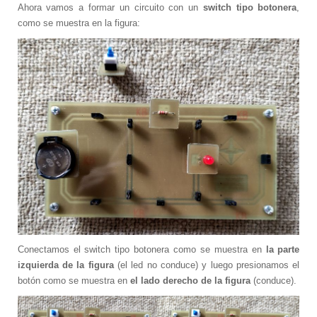
Ahora vamos a formar un circuito con un
switch tipo botonera
,
Capacitaciones
como se muestra en la figura:
Con Alianza
Cursos 60H
Cursos de Idiomas
DOMÓTICA
Impresiones 3D
Instalación de Redes
Rastreo Vehicular de Flotas o Individual
Mantenimiento de Equipos de
Computación
Implementación y Promoción de Sitios Web
Automatización de Laboratorios Clínicos
Videovigilancia IP
Conectamos el switch tipo botonera como se muestra en
la parte
izquierda de la figura
(el led no conduce) y luego presionamos el
Destacado
botón como se muestra en
el lado derecho de la figura
(conduce).
Profesores IA
Prótesis con Impresoras 3D