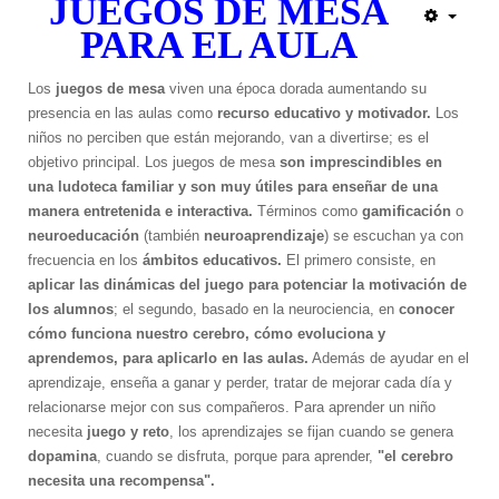
JUEGOS DE MESA
Escáner 3D
PARA EL AULA
Impresoras 3D
Filamentos para impresoras 3D
Los
juegos de mesa
viven una época dorada aumentando su
Interfases de conexión
presencia en las aulas como
recurso educativo y motivador.
Los
niños no perciben que están mejorando, van a divertirse; es el
Startek DIAV
objetivo principal. Los juegos de mesa
son imprescindibles en
Kits de Aprendizaje
una ludoteca familiar y son muy útiles para enseñar de una
Construye tu Impresora 3D
manera entretenida e interactiva.
Términos como
gamificación
o
Gamificación Varitek
neuroeducación
(también
neuroaprendizaje
) se escuchan ya con
Mapas Digitales Interactivos
frecuencia en los
ámbitos educativos.
El primero consiste, en
Kit de Robótica para principiantes
aplicar las dinámicas del juego para potenciar la motivación de
Robótica para Escuelas y Colegios
los alumnos
; el segundo, basado en la neurociencia, en
conocer
Softek Educativo
cómo funciona nuestro cerebro, cómo evoluciona y
aprendemos, para aplicarlo en las aulas.
Además de ayudar en el
Softek Evalúa
aprendizaje, enseña a ganar y perder, tratar de mejorar cada día y
Varitek Games
relacionarse mejor con sus compañeros. Para aprender un niño
Varitek Smart Education
necesita
juego y reto
, los aprendizajes se fijan cuando se genera
Varitek Programación
dopamina
, cuando se disfruta, porque para aprender,
"el cerebro
Varitek PDI
necesita una recompensa".
Kit Médico Básico para el Hogar