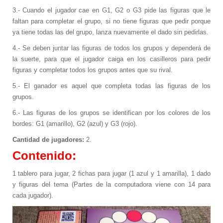
Capacitaciones
3.- Cuando el jugador cae en G1, G2 o G3 pide las figuras que le
faltan para completar el grupo, si no tiene figuras que pedir porque
Con Alianza
ya tiene todas las del grupo, lanza nuevamente el dado sin pedirlas.
Cursos 60H
Cursos de Idiomas
4.- Se deben juntar las figuras de todos los grupos y dependerá de
DOMÓTICA
la suerte, para que el jugador caiga en los casilleros para pedir
figuras y completar todos los grupos antes que su rival.
Impresiones 3D
5.- El ganador es aquel que completa todas las figuras de los
Instalación de Redes
grupos.
Rastreo Vehicular de Flotas o Individual
6.- Las figuras de los grupos se identifican por los colores de los
Mantenimiento de Equipos de
bordes: G1 (amarillo), G2 (azul) y G3 (rojo).
Computación
Cantidad de jugadores:
2.
Implementación y Promoción de Sitios Web
Contenido:
Automatización de Laboratorios Clínicos
Videovigilancia IP
1 tablero para jugar, 2 fichas para jugar (1 azul y 1 amarilla), 1 dado
y figuras del tema (Partes de la computadora viene con 14 para
Destacado
cada jugador).
Profesores IA
Prótesis con Impresoras 3D