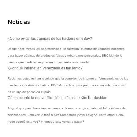
Noticias
¿Cómo evitar las trampas de los hackers en eBay?
Desde hace meses los cibercriminales "secuestran" cuentas de usuarios inocentes
para hacer páginas de productos falsas y robar datos personales. BBC Mundo le
cuenta qué medidas se pueden tomar contra este fraude.
¿Por qué internet en Venezuela es tan lento?
Recientes estudios han revelado que la conexión de internet en Venezuela es de las
más lentas de América Latina. BBC Mundo le explica por qué ver un video de corrido
es un lujo de pocos en el país.
Cómo ocurrió la nueva filtración de fotos de Kim Kardashian
Al igual que pasó hace tres semanas, volvieron a surgir en internet fotos íntimas de
celebridades. Esta vez le tocó a Kim Kardashian y Avril Lavigne, entre otras. Pero,
¿qué ocurrió esta vez? y ¿puede esto volver a pasar?