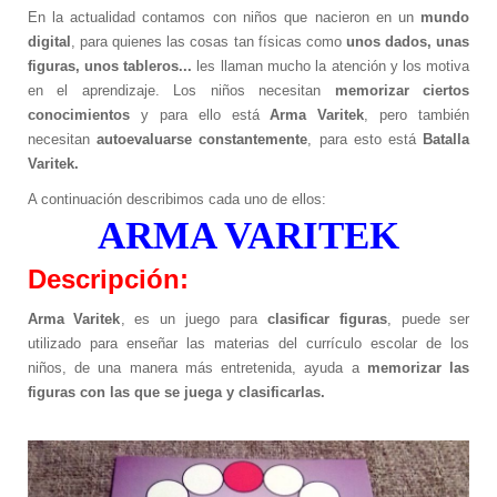
En la actualidad contamos con niños que nacieron en un
mundo
Promociones
digital
, para quienes las cosas tan físicas como
unos dados, unas
Software
figuras, unos tableros...
les llaman mucho la atención y los motiva
en el aprendizaje. Los niños necesitan
memorizar ciertos
Softek Labsys
conocimientos
y para ello está
Arma Varitek
, pero también
Softek Restaurante
necesitan
autoevaluarse constantemente
, para esto está
Batalla
Sistema de Control de Comedores
Varitek.
Sistema de Control de Membresías
Sistema de Gestión de Visitantes
A continuación describimos cada uno de ellos:
Control de ronda de guardias
ARMA VARITEK
Sistema de Turnos
Softek LEE
Descripción:
Softek Virtual Row
Material Didáctico
Arma Varitek
, es un juego para
clasificar figuras
, puede ser
utilizado para enseñar las materias del currículo escolar de los
Libros Gratuitos
niños, de una manera más entretenida, ayuda a
memorizar las
Colección de libros Varitek # 1
figuras con las que se juega y clasificarlas.
Álbum Varitek C&T
Videos
Software educativo
Juegos educativos