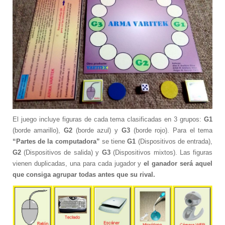
Exposiciones de impresoras 3D
Conferencias y seminarios de impresoras
3D
Taller de ensamblaje de impresoras 3D
Juegos de mesa para el aula
La primera influencer virtual del Ecuador
El primer influencer virtual del Ecuador
Primera influencer virtual del Ecuador
El juego incluye figuras de cada tema clasificadas en 3 grupos:
G1
finalista en concurso literario
(borde amarillo),
G2
(borde azul) y
G3
(borde rojo). Para el tema
Primer influencer virtual del Ecuador
“Partes de la computadora”
se tiene
G1
(Dispositivos de entrada),
finalista en concurso literario
G2
(Dispositivos de salida) y
G3
(Dispositivos mixtos). Las figuras
Clientes
vienen duplicadas, una para cada jugador y
el ganador será aquel
DESCARGAS
que consiga agrupar todas antes que su rival.
Contacto