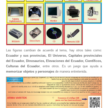
Sample
Sidebar Module
This is a sample module published to the
sidebar_bottom position, using the -sidebar
module class suffix. There is also a
sidebar_top position below the search.
Las figuras cambian de acuerdo al tema, hay otros tales como:
Ecuador y sus provincias, El Universo, Capitales provinciales
del Ecuador, Dinosaurios, Elevaciones del Ecuador, Científicos,
Culturas del Ecuador
, entre otros. Es un juego que ayuda a
memorizar objetos y personajes
de manera entretenida.