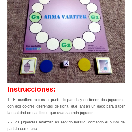
Colección Varitek Computación
tvBook
Suscripción Institucional
Tablero Básico STARTEK
Colección Familia Varitek
Sistema de Ahorro Energético para
Camaroneras
Sistema de Detección Térmica
Sistema de Monitoreo y Control para
Empacadoras de camarón
Sistema de Movilidad Interna
Sistemas de Parqueo
Instrucciones:
Sistemas POS (Point On Sale)
RFID (Identificación por Radiofrecuencia)
1.- El casillero rojo es el punto de partida y se tienen dos jugadores
con dos colores diferentes de ficha, que lanzan un dado para saber
Unidad de Salud Móvil
la cantidad de casilleros que avanza cada jugador.
Servicios
2.- Los jugadores avanzan en sentido horario, contando el punto de
Asesoría
partida como uno.