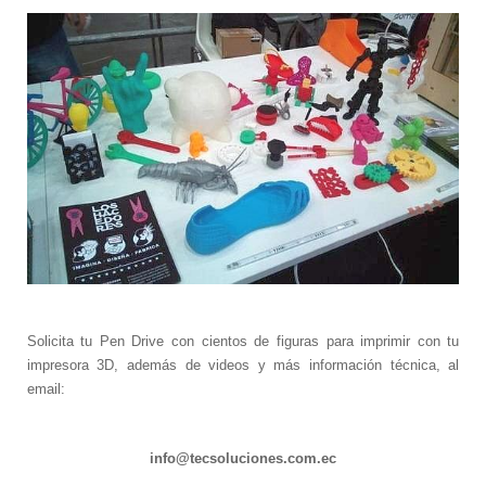
Escáner 3D
Impresoras 3D
Filamentos para impresoras 3D
Interfases de conexión
Startek DIAV
Kits de Aprendizaje
Construye tu Impresora 3D
Gamificación Varitek
Mapas Digitales Interactivos
Kit de Robótica para principiantes
Robótica para Escuelas y Colegios
Softek Educativo
Solicita tu Pen Drive con cientos de figuras para imprimir con tu
Softek Evalúa
impresora 3D, además de videos y más información técnica, al
Varitek Games
email:
Varitek Smart Education
Varitek Programación
Varitek PDI
info@tecsoluciones.com.ec
Kit Médico Básico para el Hogar