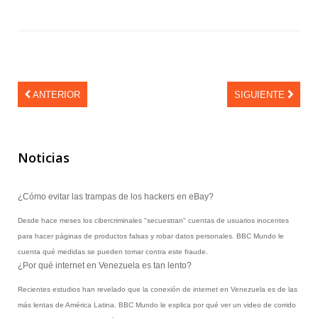
Promociones
Software
Softek Labsys
Softek Restaurante
Sistema de Control de Comedores
ANTERIOR
SIGUIENTE
Sistema de Control de Membresías
Sistema de Gestión de Visitantes
Control de ronda de guardias
Noticias
Sistema de Turnos
Softek LEE
Softek Virtual Row
¿Cómo evitar las trampas de los hackers en eBay?
Material Didáctico
Desde hace meses los cibercriminales "secuestran" cuentas de usuarios inocentes
Libros Gratuitos
para hacer páginas de productos falsas y robar datos personales. BBC Mundo le
Colección de libros Varitek # 1
cuenta qué medidas se pueden tomar contra este fraude.
Álbum Varitek C&T
¿Por qué internet en Venezuela es tan lento?
Videos
Recientes estudios han revelado que la conexión de internet en Venezuela es de las
Software educativo
más lentas de América Latina. BBC Mundo le explica por qué ver un video de corrido
Juegos educativos