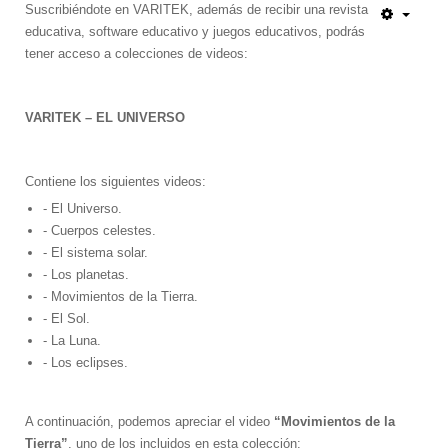
Escáner 3D
Suscribiéndote en VARITEK, además de recibir una revista
educativa, software educativo y juegos educativos, podrás
Impresoras 3D
tener acceso a colecciones de videos:
Filamentos para impresoras 3D
Interfases de conexión
VARITEK – EL UNIVERSO
Startek DIAV
Kits de Aprendizaje
Contiene los siguientes videos:
Construye tu Impresora 3D
Gamificación Varitek
- El Universo.
Mapas Digitales Interactivos
- Cuerpos celestes.
- El sistema solar.
Kit de Robótica para principiantes
- Los planetas.
Robótica para Escuelas y Colegios
- Movimientos de la Tierra.
Softek Educativo
- El Sol.
Softek Evalúa
- La Luna.
Varitek Games
- Los eclipses.
Varitek Smart Education
Varitek Programación
Varitek PDI
A continuación, podemos apreciar el video
“Movimientos de la
Kit Médico Básico para el Hogar
Tierra”
, uno de los incluidos en esta colección: