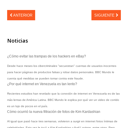
Colección Varitek Computación
tvBook
ANTERIOR
SIGUIENTE
Suscripción Institucional
Tablero Básico STARTEK
Colección Familia Varitek
Sistema de Ahorro Energético para
Camaroneras
Noticias
Sistema de Detección Térmica
¿Cómo evitar las trampas de los hackers en eBay?
Sistema de Monitoreo y Control para
Empacadoras de camarón
Desde hace meses los cibercriminales "secuestran" cuentas de usuarios inocentes
Sistema de Movilidad Interna
para hacer páginas de productos falsas y robar datos personales. BBC Mundo le
Sistemas de Parqueo
cuenta qué medidas se pueden tomar contra este fraude.
¿Por qué internet en Venezuela es tan lento?
Sistemas POS (Point On Sale)
Recientes estudios han revelado que la conexión de internet en Venezuela es de las
RFID (Identificación por Radiofrecuencia)
más lentas de América Latina. BBC Mundo le explica por qué ver un video de corrido
Unidad de Salud Móvil
es un lujo de pocos en el país.
Cómo ocurrió la nueva filtración de fotos de Kim Kardashian
Servicios
Al igual que pasó hace tres semanas, volvieron a surgir en internet fotos íntimas de
Asesoría
celebridades. Esta vez le tocó a Kim Kardashian y Avril Lavigne, entre otras. Pero,