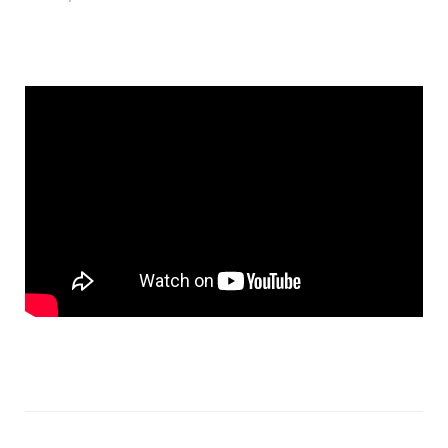
Promociones
Software
Softek Labsys
Softek Restaurante
Sistema de Control de Comedores
Sistema de Control de Membresías
Sistema de Gestión de Visitantes
Control de ronda de guardias
Sistema de Turnos
Softek LEE
Softek Virtual Row
Material Didáctico
Libros Gratuitos
Colección de libros Varitek # 1
Álbum Varitek C&T
Videos
Software educativo
Juegos educativos