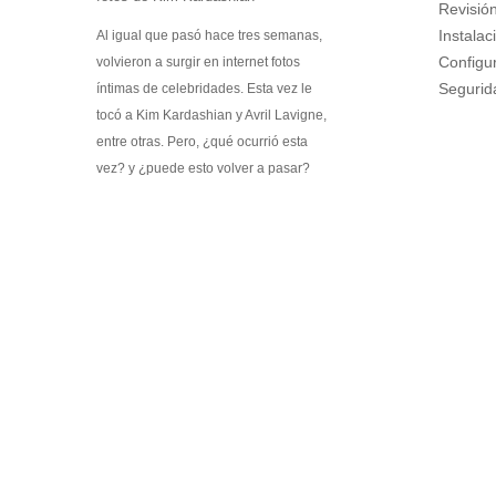
Kit Médico Básico para el Hogar
Revisión d
Promociones
Instalació
Al igual que pasó hace tres semanas,
Configurac
volvieron a surgir en internet fotos
Software
Seguridad
íntimas de celebridades. Esta vez le
Softek Labsys
tocó a Kim Kardashian y Avril Lavigne,
Softek Restaurante
entre otras. Pero, ¿qué ocurrió esta
Sistema de Control de Comedores
vez? y ¿puede esto volver a pasar?
Sistema de Control de Membresías
Sistema de Gestión de Visitantes
Control de ronda de guardias
Sistema de Turnos
Softek LEE
Softek Virtual Row
Material Didáctico
Libros Gratuitos
Colección de libros Varitek # 1
Álbum Varitek C&T
Videos
Software educativo
Juegos educativos