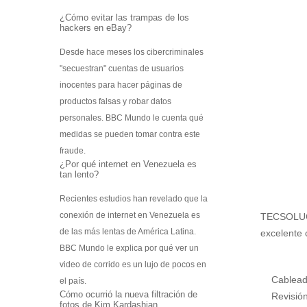
Escáner 3D
¿Cómo evitar las trampas de los
hackers en eBay?
Impresoras 3D
Filamentos para impresoras 3D
Desde hace meses los cibercriminales
"secuestran" cuentas de usuarios
Interfases de conexión
inocentes para hacer páginas de
Startek DIAV
productos falsas y robar datos
Kits de Aprendizaje
personales. BBC Mundo le cuenta qué
Construye tu Impresora 3D
medidas se pueden tomar contra este
Gamificación Varitek
fraude.
¿Por qué internet en Venezuela es
Mapas Digitales Interactivos
tan lento?
Kit de Robótica para principiantes
Robótica para Escuelas y Colegios
Recientes estudios han revelado que la
Softek Educativo
conexión de internet en Venezuela es
TECSOLUCIO
Softek Evalúa
de las más lentas de América Latina.
excelente 
Varitek Games
BBC Mundo le explica por qué ver un
Varitek Smart Education
video de corrido es un lujo de pocos en
Varitek Programación
Cableado
el país.
Varitek PDI
Cómo ocurrió la nueva filtración de
Revisión 
fotos de Kim Kardashian