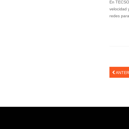
En TECSOLU
Colección Varitek Computación
velocidad 
tvBook
redes para
Suscripción Institucional
Tablero Básico STARTEK
Colección Familia Varitek
Sistema de Ahorro Energético para
Camaroneras
Sistema de Detección Térmica
Sistema de Monitoreo y Control para
Empacadoras de camarón
ANTER
Sistema de Movilidad Interna
Sistemas de Parqueo
Sistemas POS (Point On Sale)
RFID (Identificación por Radiofrecuencia)
Unidad de Salud Móvil
Servicios
Asesoría