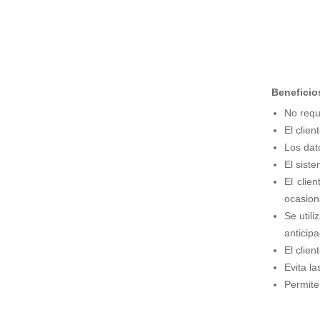
Colección Varitek Computación
tvBook
Suscripción Institucional
Tablero Básico STARTEK
Colección Familia Varitek
Beneficio
Sistema de Ahorro Energético para
Camaroneras
No requi
Sistema de Detección Térmica
El clien
Los dat
Sistema de Monitoreo y Control para
Empacadoras de camarón
El sist
El clie
Sistema de Movilidad Interna
ocasion
Sistemas de Parqueo
Se util
Sistemas POS (Point On Sale)
anticip
RFID (Identificación por Radiofrecuencia)
El clie
Evita la
Unidad de Salud Móvil
Permite
Servicios
Asesoría