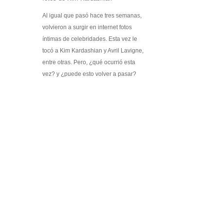
Kit Médico Básico para el Hogar
Promociones
Al igual que pasó hace tres semanas,
volvieron a surgir en internet fotos
Software
íntimas de celebridades. Esta vez le
Softek Labsys
tocó a Kim Kardashian y Avril Lavigne,
Softek Restaurante
entre otras. Pero, ¿qué ocurrió esta
Sistema de Control de Comedores
vez? y ¿puede esto volver a pasar?
Sistema de Control de Membresías
Sistema de Gestión de Visitantes
Control de ronda de guardias
Sistema de Turnos
Softek LEE
Softek Virtual Row
Material Didáctico
Libros Gratuitos
Colección de libros Varitek # 1
Álbum Varitek C&T
Videos
Software educativo
Juegos educativos