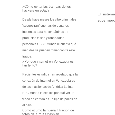
Escáner 3D
¿Cómo evitar las trampas de los
hackers en eBay?
Impresoras 3D
El sistem
Filamentos para impresoras 3D
Desde hace meses los cibercriminales
supermerca
"secuestran" cuentas de usuarios
Interfases de conexión
inocentes para hacer páginas de
Startek DIAV
productos falsas y robar datos
Kits de Aprendizaje
personales. BBC Mundo le cuenta qué
Construye tu Impresora 3D
medidas se pueden tomar contra este
Gamificación Varitek
fraude.
¿Por qué internet en Venezuela es
Mapas Digitales Interactivos
tan lento?
Kit de Robótica para principiantes
Robótica para Escuelas y Colegios
Recientes estudios han revelado que la
Softek Educativo
conexión de internet en Venezuela es
Softek Evalúa
de las más lentas de América Latina.
Varitek Games
BBC Mundo le explica por qué ver un
Varitek Smart Education
video de corrido es un lujo de pocos en
Varitek Programación
el país.
Varitek PDI
Cómo ocurrió la nueva filtración de
fotos de Kim Kardashian