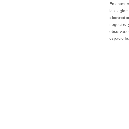
En estos 
Capacitaciones
las aglom
Con Alianza
electrodom
Cursos 60H
negocios,
Cursos de Idiomas
observado 
DOMÓTICA
espacio fí
Impresiones 3D
Instalación de Redes
Rastreo Vehicular de Flotas o Individual
Mantenimiento de Equipos de Computación
Implementación y Promoción de Sitios Web
Automatización de Laboratorios Clínicos
Videovigilancia IP
Destacado
Profesores IA
Prótesis con Impresoras 3D