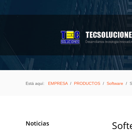
Sample
Sidebar Module
This is a sample module published to the
sidebar_top position, using the -sidebar module
class suffix. There is also a sidebar_bottom
position below the menu.
EMPRESA
PRODUCTOS
Está aquí:
EMPRESA
/
PRODUCTOS
/
Software
/
S
Aula Móvil Varitek
Biométricos
Celulares a bajo costo
Equipos de computación
Noticias
Soft
3D Pen