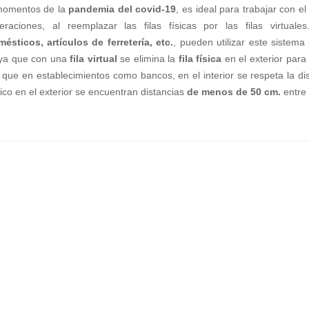
momentos de la
pandemia del covid-19
, es ideal para trabajar con e
eraciones, al reemplazar las filas físicas por las filas virtua
ésticos, artículos de ferretería, etc.
, pueden utilizar este sistema
 ya que con una
fila virtual
se elimina la
fila física
en el exterior para
que en establecimientos como bancos, en el interior se respeta la dis
sico en el exterior se encuentran distancias
de menos de 50 cm.
entre 