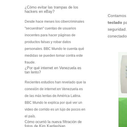
Escáner 3D
¿Cómo evitar las trampas de los
hackers en eBay?
Impresoras 3D
Contamos
Filamentos para impresoras 3D
Desde hace meses los cibercriminales
teclado
pa
"secuestran" cuentas de usuarios
seguridad
Interfases de conexión
inocentes para hacer páginas de
conectados
Startek DIAV
productos falsas y robar datos
Kits de Aprendizaje
personales. BBC Mundo le cuenta qué
Construye tu Impresora 3D
medidas se pueden tomar contra este
Gamificación Varitek
fraude.
¿Por qué internet en Venezuela es
Mapas Digitales Interactivos
tan lento?
Kit de Robótica para principiantes
Robótica para Escuelas y Colegios
Recientes estudios han revelado que la
Softek Educativo
conexión de internet en Venezuela es
Softek Evalúa
de las más lentas de América Latina.
Varitek Games
BBC Mundo le explica por qué ver un
Varitek Smart Education
video de corrido es un lujo de pocos en
Varitek Programación
el país.
Varitek PDI
Cómo ocurrió la nueva filtración de
fotos de Kim Kardashian