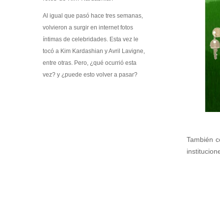
Kit Médico Básico para el Hogar
Promociones
Al igual que pasó hace tres semanas,
volvieron a surgir en internet fotos
Software
íntimas de celebridades. Esta vez le
Softek Labsys
tocó a Kim Kardashian y Avril Lavigne,
Softek Restaurante
entre otras. Pero, ¿qué ocurrió esta
Sistema de Control de Comedores
vez? y ¿puede esto volver a pasar?
Sistema de Control de Membresías
Sistema de Gestión de Visitantes
Control de ronda de guardias
Sistema de Turnos
Softek LEE
Softek Virtual Row
También c
Material Didáctico
institucio
Libros Gratuitos
Colección de libros Varitek # 1
Álbum Varitek C&T
Videos
Software educativo
Juegos educativos