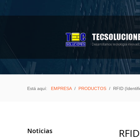
Sample
Sidebar Module
This is a sample module published to the
sidebar_top position, using the -sidebar module
class suffix. There is also a sidebar_bottom
position below the menu.
EMPRESA
PRODUCTOS
Está aquí:
EMPRESA
/
PRODUCTOS
/
RFID (Identif
Aula Móvil Varitek
Biométricos
Celulares a bajo costo
Equipos de computación
Noticias
RFID
3D Pen