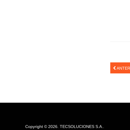
Exposiciones de impresoras 3D
Conferencias y seminarios de impresoras 3D
Taller de ensamblaje de impresoras 3D
Juegos de mesa para el aula
La primera influencer virtual del Ecuador
El primer influencer virtual del Ecuador
Primera influencer virtual del Ecuador finalista
en concurso literario
ANTER
Primer influencer virtual del Ecuador finalista
en concurso literario
Clientes
DESCARGAS
Contacto
Copyright © 2026. TECSOLUCIONES S.A..