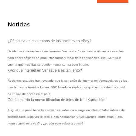
Noticias
¿Cómo evitar las trampas de los hackers en eBay?
Desde hace meses los cibercriminales "secuestran" cuentas de usuarios inocentes
para hacer páginas de productos falsas y robar datos personales. BBC Mundo le
cuenta qué medidas se pueden tomar contra este fraude.
¿Por qué internet en Venezuela es tan lento?
Recientes estudios han revelado que la conexión de internet en Venezuela es de las
más lentas de América Latina. BBC Mundo le explica por qué ver un video de corrido
es un lujo de pocos en el país.
Cómo ocurrió la nueva filtración de fotos de Kim Kardashian
Al igual que pasó hace tres semanas, volvieron a surgir en internet fotos íntimas de
celebridades. Esta vez le tocó a Kim Kardashian y Avril Lavigne, entre otras. Pero,
¿qué ocurrió esta vez? y ¿puede esto volver a pasar?