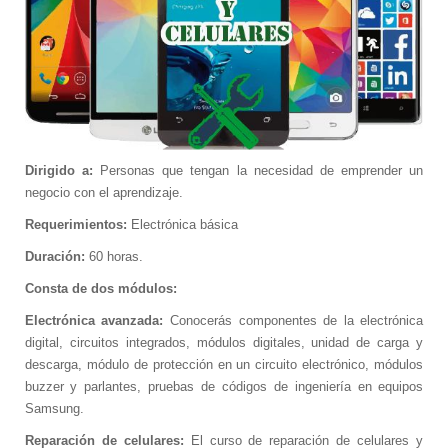
Capacitaciones
Con Alianza
Cursos 60H
Cursos de Idiomas
DOMÓTICA
Impresiones 3D
Dirigido a:
Personas que tengan la necesidad de emprender un
Instalación de Redes
negocio con el aprendizaje.
Rastreo Vehicular de Flotas o Individual
Requerimientos:
Electrónica básica
Mantenimiento de Equipos de
Computación
Duración:
60 horas.
Implementación y Promoción de Sitios Web
Consta de dos módulos:
Automatización de Laboratorios Clínicos
Electrónica avanzada:
Conocerás componentes de la electrónica
digital, circuitos integrados, módulos digitales, unidad de carga y
Videovigilancia IP
descarga, módulo de protección en un circuito electrónico, módulos
Destacado
buzzer y parlantes, pruebas de códigos de ingeniería en equipos
Profesores IA
Samsung.
Prótesis con Impresoras 3D
Reparación de celulares:
El curso de reparación de celulares y