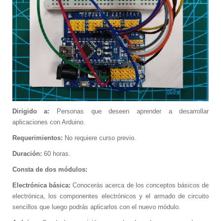
Promociones
Software
Softek Labsys
Softek Restaurante
Sistema de Control de Comedores
Sistema de Control de Membresías
Sistema de Gestión de Visitantes
Control de ronda de guardias
Sistema de Turnos
Dirigido a:
Personas que deseen aprender a desarrollar
Softek LEE
aplicaciones con Arduino.
Softek Virtual Row
Requerimientos:
No requiere curso previo.
Material Didáctico
Duración:
60 horas.
Libros Gratuitos
Consta de dos módulos:
Colección de libros Varitek # 1
Álbum Varitek C&T
Electrónica básica:
Conocerás acerca de los conceptos básicos de
Videos
electrónica, los componentes electrónicos y el armado de circuito
Software educativo
sencillos que luego podrás aplicarlos con el nuevo módulo.
Juegos educativos