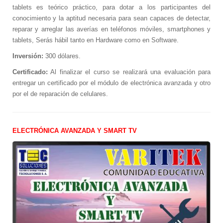
tablets es teórico práctico, para dotar a los participantes del
Exposiciones de impresoras 3D
conocimiento y la aptitud necesaria para sean capaces de detectar,
Conferencias y seminarios de impresoras
reparar y arreglar las averías en teléfonos móviles, smartphones y
3D
tablets, Serás hábil tanto en Hardware como en Software.
Taller de ensamblaje de impresoras 3D
Inversión:
300 dólares.
Juegos de mesa para el aula
Certificado:
Al finalizar el curso se realizará una evaluación para
La primera influencer virtual del Ecuador
entregar un certificado por el módulo de electrónica avanzada y otro
por el de reparación de celulares.
El primer influencer virtual del Ecuador
Primera influencer virtual del Ecuador
finalista en concurso literario
ELECTRÓNICA AVANZADA Y SMART TV
Primer influencer virtual del Ecuador
finalista en concurso literario
Clientes
DESCARGAS
Contacto