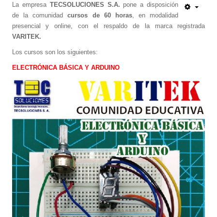
Escáner 3D
La empresa
TECSOLUCIONES S.A.
pone a disposición
de la comunidad
cursos de 60 horas
, en modalidad
Impresoras 3D
presencial y online, con el respaldo de la marca registrada
Filamentos para impresoras 3D
VARITEK.
Interfases de conexión
Los cursos son los siguientes:
Startek DIAV
ELECTRÓNICA BÁSICA Y ARDUINO
Kits de Aprendizaje
Construye tu Impresora 3D
Gamificación Varitek
Mapas Digitales Interactivos
Kit de Robótica para principiantes
Robótica para Escuelas y Colegios
Softek Educativo
Softek Evalúa
Varitek Games
Varitek Smart Education
Varitek Programación
Varitek PDI
Kit Médico Básico para el Hogar