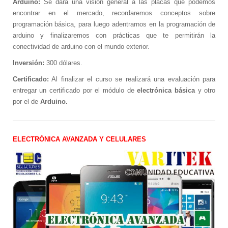
Arduino:
Se dará una visión general a las placas que podemos
Colección Varitek Computación
encontrar en el mercado, recordaremos conceptos sobre
tvBook
programación básica, para luego adentrarnos en la programación de
Suscripción Institucional
arduino y finalizaremos con prácticas que te permitirán la
Tablero Básico STARTEK
conectividad de arduino con el mundo exterior.
Colección Familia Varitek
Sistema de Ahorro Energético para
Inversión:
300 dólares.
Camaroneras
Certificado:
Al finalizar el curso se realizará una evaluación para
Sistema de Detección Térmica
entregar un certificado por el módulo de
electrónica básica
y otro
por el de
Arduino.
Sistema de Monitoreo y Control para
Empacadoras de camarón
Sistema de Movilidad Interna
ELECTRÓNICA AVANZADA Y CELULARES
Sistemas de Parqueo
Sistemas POS (Point On Sale)
RFID (Identificación por Radiofrecuencia)
Unidad de Salud Móvil
Servicios
Asesoría