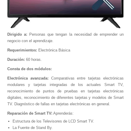
Sample
Sidebar Module
This is a sample module published to the
sidebar_bottom position, using the -sidebar
Dirigido a:
Personas que tengan la necesidad de emprender un
module class suffix. There is also a
negocio con el aprendizaje.
sidebar_top position below the search.
Requerimientos:
Electrónica Básica
Duración:
60 horas.
Consta de dos módulos:
Electrónica avanzada:
Comparativas entre tarjetas electrónicas
modulares y tarjetas integradas de los actuales Smart TV,
reconocimiento de puntos de pruebas en tarjetas electrónicas
digitales, reconocimiento de diferentes tarjetas y modelos de Smart
TV. Diagnóstico de fallas en tarjetas electrónicas en general.
Reparación de Smart TV:
Aprenderás:
Estructura de los Televisores de LCD Smart TV.
La Fuente de Stand By.