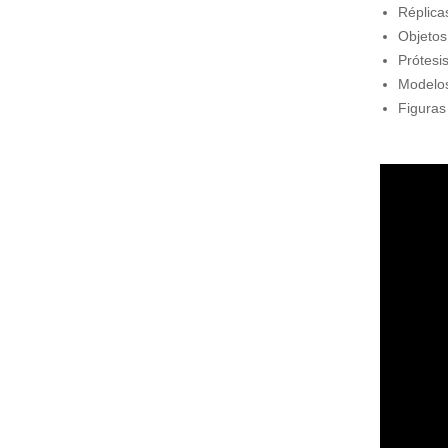
Réplica
Capacitaciones
Objetos
Con Alianza
Prótesi
Cursos 60H
Modelos 
Cursos de Idiomas
Figuras
DOMÓTICA
Impresiones 3D
Instalación de Redes
Rastreo Vehicular de Flotas o Individual
Mantenimiento de Equipos de Computación
Implementación y Promoción de Sitios Web
Automatización de Laboratorios Clínicos
Videovigilancia IP
Destacado
Profesores IA
Prótesis con Impresoras 3D