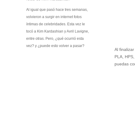
Kit Médico Básico para el Hogar
Promociones
Al igual que pasó hace tres semanas,
volvieron a surgir en internet fotos
Software
íntimas de celebridades. Esta vez le
Softek Labsys
tocó a Kim Kardashian y Avril Lavigne,
Softek Restaurante
entre otras. Pero, ¿qué ocurrió esta
Sistema de Control de Comedores
vez? y ¿puede esto volver a pasar?
Sistema de Control de Membresías
Al finaliz
Sistema de Gestión de Visitantes
PLA, HPS, 
Control de ronda de guardias
puedas con
Sistema de Turnos
Softek LEE
Softek Virtual Row
Material Didáctico
Libros Gratuitos
Colección de libros Varitek # 1
Álbum Varitek C&T
Videos
Software educativo
Juegos educativos