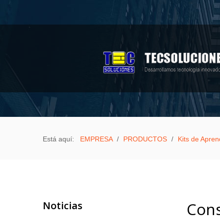
Sample
Sidebar Module
This is a sample module published to the
sidebar_top position, using the -sidebar module
class suffix. There is also a sidebar_bottom
position below the menu.
EMPRESA
PRODUCTOS
Está aquí:
EMPRESA
/
PRODUCTOS
/
Kits de Apren
Aula Móvil Varitek
Biométricos
Celulares a bajo costo
Equipos de computación
Noticias
Cons
3D Pen