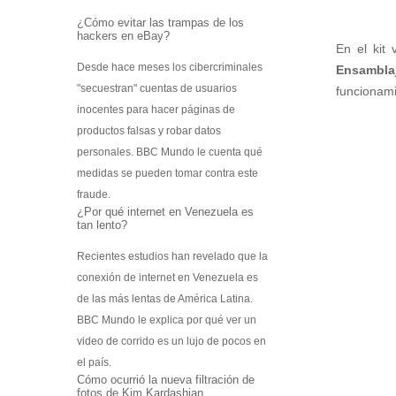
Escáner 3D
¿Cómo evitar las trampas de los
hackers en eBay?
Impresoras 3D
En el kit
Filamentos para impresoras 3D
Desde hace meses los cibercriminales
Ensambla
"secuestran" cuentas de usuarios
funcionami
Interfases de conexión
inocentes para hacer páginas de
Startek DIAV
productos falsas y robar datos
Kits de Aprendizaje
personales. BBC Mundo le cuenta qué
Construye tu Impresora 3D
medidas se pueden tomar contra este
Gamificación Varitek
fraude.
¿Por qué internet en Venezuela es
Mapas Digitales Interactivos
tan lento?
Kit de Robótica para principiantes
Robótica para Escuelas y Colegios
Recientes estudios han revelado que la
Softek Educativo
conexión de internet en Venezuela es
Softek Evalúa
de las más lentas de América Latina.
Varitek Games
BBC Mundo le explica por qué ver un
Varitek Smart Education
video de corrido es un lujo de pocos en
Varitek Programación
el país.
Varitek PDI
Cómo ocurrió la nueva filtración de
fotos de Kim Kardashian