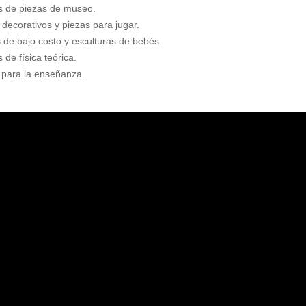
s de piezas de museo.
 decorativos y piezas para jugar.
s de bajo costo y esculturas de bebés.
de física teórica.
 para la enseñanza.