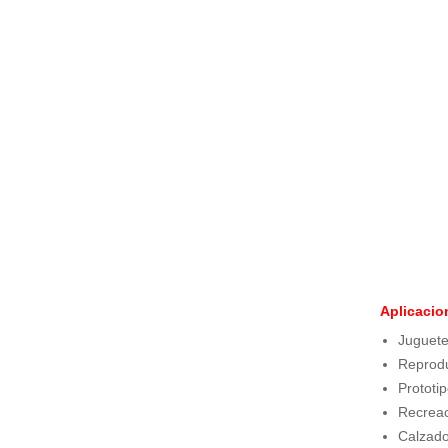
Colección Varitek Computación
tvBook
Suscripción Institucional
Tablero Básico STARTEK
Colección Familia Varitek
Sistema de Ahorro Energético para
Camaroneras
Sistema de Detección Térmica
Sistema de Monitoreo y Control para
Empacadoras de camarón
Sistema de Movilidad Interna
Sistemas de Parqueo
Aplicacio
Sistemas POS (Point On Sale)
Juguete
RFID (Identificación por Radiofrecuencia)
Reprodu
Unidad de Salud Móvil
Prototi
Servicios
Recreac
Calzado
Asesoría