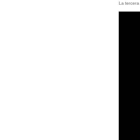
La tercera
Capacitaciones
Con Alianza
Cursos 60H
Cursos de Idiomas
DOMÓTICA
Impresiones 3D
Instalación de Redes
Rastreo Vehicular de Flotas o Individual
Mantenimiento de Equipos de Computación
Implementación y Promoción de Sitios Web
Automatización de Laboratorios Clínicos
Videovigilancia IP
Destacado
Profesores IA
Prótesis con Impresoras 3D