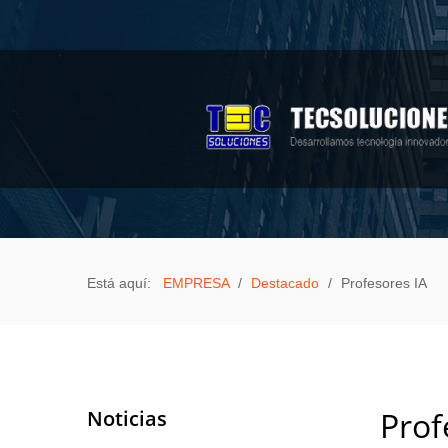
Sample
Sidebar Module
This is a sample module published to the
sidebar_top position, using the -sidebar module
class suffix. There is also a sidebar_bottom
position below the menu.
EMPRESA
PRODUCTOS
Está aquí:
EMPRESA
/
Destacado
/
Profesores IA
Aula Móvil Varitek
Biométricos
Celulares a bajo costo
Equipos de computación
Noticias
Prof
3D Pen