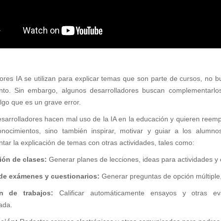
ores IA se utilizan para explicar temas que son parte de cursos, no 
to. Sin embargo, algunos desarrolladores buscan complementarlos 
algo que es un grave error.
sarrolladores hacen mal uso de la IA en la educación y quieren reempla
conocimientos, sino también inspirar, motivar y guiar a los alumn
ar la explicación de temas con otras actividades, tales como:
ión de clases:
Generar planes de lecciones, ideas para actividades y 
de exámenes y cuestionarios:
Generar preguntas de opción múltiple, 
ón de trabajos:
Calificar automáticamente ensayos y otras eval
ada.