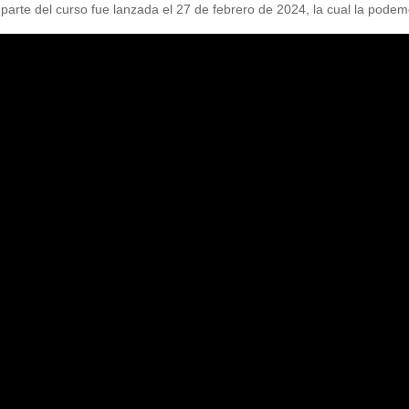
 parte del curso fue lanzada el 27 de febrero de 2024, la cual la podemo