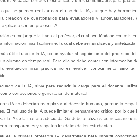
ción:
Redactar correos electrónicos y otros comunicados para padres 
s que se pueden realizar con el uso de la IA; aunque hay herramien
la creación de cuestionarios para evaluadores y autoevaluadores,
explicada con un profesor IA.
cación es mejor que la haga el profesor, el cual ayudándose con asist
la información más fácilmente, la cual debe ser analizada y sintetizada 
ás útil el uso de la IA, es en ayudar al seguimiento del progreso del
 un alumno en tiempo real. Para ello se debe contar con información de
la evaluación más práctica no es evaluar conocimiento, sino tam
ble.
cuado de la IA, sirve para reducir la carga para el docente, utiliza
s como correcciones o generación de material.
ores IA no deberían reemplazar al docente humano, porque la empatía
bles. El mal uso de la IA puede limitar el pensamiento crítico, por lo q
lizar la IA de la manera adecuada. Se debe analizar si es necesario uti
ean transparentes y respeten los datos de los estudiantes.
tek es la primera profesora IA, desarrollada para impartir conocimi