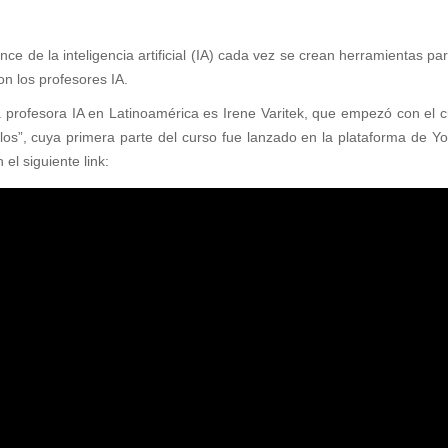
nce de la inteligencia artificial (IA) cada vez se crean herramientas p
on los profesores IA.
 profesora IA en Latinoamérica es Irene Varitek, que empezó con el c
ulos”, cuya primera parte del curso fue lanzado en la plataforma de
 el siguiente link: