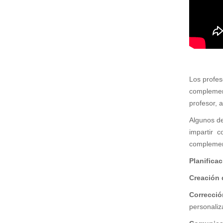
Exposiciones de impresoras 3D
Conferencias y seminarios de impresoras 3D
Taller de ensamblaje de impresoras 3D
Juegos de mesa para el aula
La primera influencer virtual del Ecuador
Los profes
El primer influencer virtual del Ecuador
complemen
Primera influencer virtual del Ecuador
profesor, 
finalista en concurso literario
Algunos de
Primer influencer virtual del Ecuador finalista
impartir 
en concurso literario
complement
Clientes
Planificac
DESCARGAS
Creación 
Contacto
Correcci
personaliz