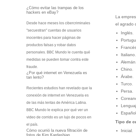
Escáner 3D
¿Cómo evitar las trampas de los
hackers en eBay?
Impresoras 3D
La empre
Filamentos para impresoras 3D
Desde hace meses los cibercriminales
el agrado 
"secuestran" cuentas de usuarios
Interfases de conexión
Inglés.
inocentes para hacer páginas de
Portugu
Startek DIAV
productos falsas y robar datos
Francés
Kits de Aprendizaje
personales. BBC Mundo le cuenta qué
Italiano.
Construye tu Impresora 3D
medidas se pueden tomar contra este
Alemán
Gamificación Varitek
fraude.
Chino.
¿Por qué internet en Venezuela es
Mapas Digitales Interactivos
Árabe.
tan lento?
Kit de Robótica para principiantes
Turco.
Robótica para Escuelas y Colegios
Recientes estudios han revelado que la
Persa.
Softek Educativo
conexión de internet en Venezuela es
Corean
Softek Evalúa
de las más lentas de América Latina.
Lenguaj
Varitek Games
BBC Mundo le explica por qué ver un
Español
Varitek Smart Education
video de corrido es un lujo de pocos en
Tipo de c
Varitek Programación
el país.
Varitek PDI
Cómo ocurrió la nueva filtración de
Inicial.
fotos de Kim Kardashian