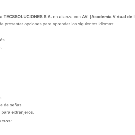
sa
TECSSOLUCIONES S.A.
en alianza con
AVI (Academia Virtual de 
de presentar opciones para aprender los siguientes idiomas:
és.
.
.
o.
e de señas.
 para extranjeros.
ursos: