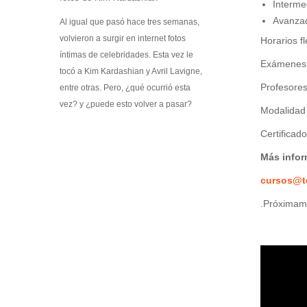
Kit Médico Básico para el Hogar
Interme
Promociones
Avanza
Al igual que pasó hace tres semanas,
volvieron a surgir en internet fotos
Horarios fl
Software
íntimas de celebridades. Esta vez le
Exámenes 
Softek Labsys
tocó a Kim Kardashian y Avril Lavigne,
Softek Restaurante
Profesores
entre otras. Pero, ¿qué ocurrió esta
Sistema de Control de Comedores
vez? y ¿puede esto volver a pasar?
Modalidad 
Sistema de Control de Membresías
Sistema de Gestión de Visitantes
Certificad
Control de ronda de guardias
Más infor
Sistema de Turnos
Softek LEE
cursos@t
Softek Virtual Row
.Próximam
Material Didáctico
Libros Gratuitos
Colección de libros Varitek # 1
Álbum Varitek C&T
Videos
Software educativo
Juegos educativos