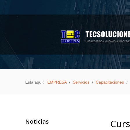
Sample
Sidebar Module
This is a sample module published to the
sidebar_top position, using the -sidebar module
class suffix. There is also a sidebar_bottom
position below the menu.
EMPRESA
PRODUCTOS
Está aquí:
EMPRESA
/
Servicios
/
Capacitaciones
/
Aula Móvil Varitek
Biométricos
Celulares a bajo costo
Equipos de computación
Noticias
Curs
3D Pen