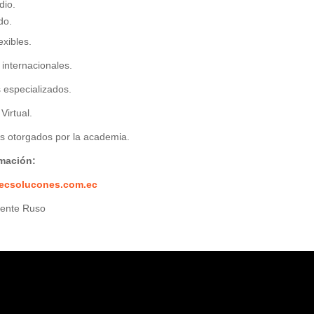
dio.
do.
exibles.
internacionales.
 especializados.
Virtual.
os otorgados por la academia.
mación:
ecsolucones.com.ec
ente Ruso